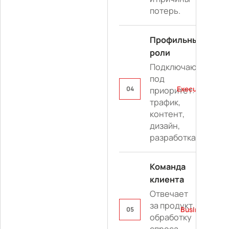
потерь.
Профильные
роли
Подключаются
под
04
Execution
приоритет:
трафик,
контент,
дизайн,
разработка.
Команда
клиента
Отвечает
за продукт,
05
Business
обработку