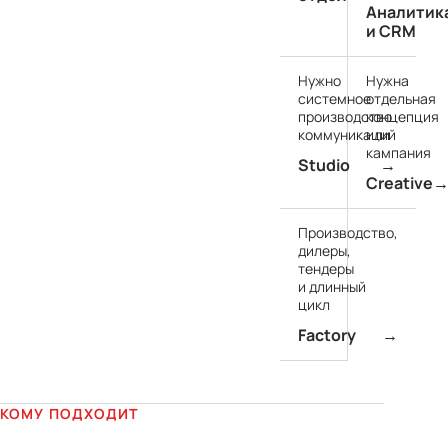
Аналитик
и CRM
Нужно
Нужна
системное
отдельная
производство
концепция
коммуникаций
или
кампания
Studio
→
Creative
Производство,
дилеры,
тендеры
и длинный
цикл
Factory
→
КОМУ ПОДХОДИТ