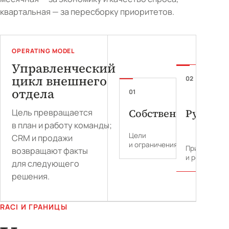
квартальная — за пересборку приоритетов.
OPERATING MODEL
Управленческий
цикл внешнего
02
отдела
01
Собственник
Руковод
Цель превращается
в план и работу команды;
Цели
CRM и продажи
и ограничения
Приоритеты
возвращают факты
и решения
для следующего
решения.
RACI И ГРАНИЦЫ