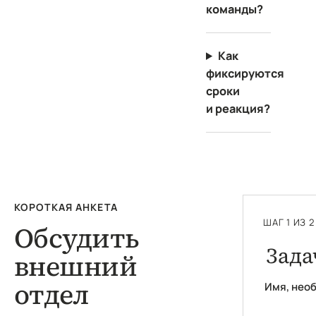
команды?
Как
фиксируются
сроки
и реакция?
КОРОТКАЯ АНКЕТА
ШАГ 1 ИЗ 2
Обсудить
Зада
внешний
отдел
Имя, нео