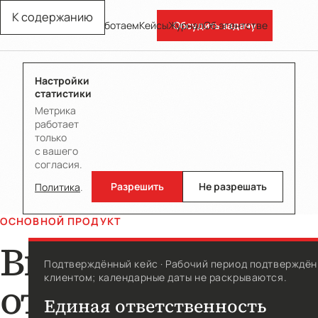
К содержанию
Обсудить задачу
ты и стоимость
Как работаем
Кейсы
Журнал
Об агентстве
Настройки
статистики
Метрика
работает
только
с вашего
согласия.
Разрешить
Не разрешать
Политика
.
ОСНОВНОЙ ПРОДУКТ
Внешний
Подтверждённый кейс · Рабочий период подтверждён
клиентом; календарные даты не раскрываются.
отдел
Единая ответственность