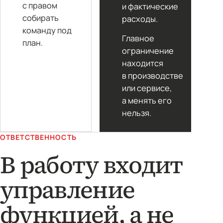
с правом
и фактические
собирать
расходы.
команду под
Главное
план.
ограничение
находится
в производстве
или сервисе,
а менять его
нельзя.
ОТВЕТСТВЕННОСТЬ
В работу входит
управление
функцией, а не