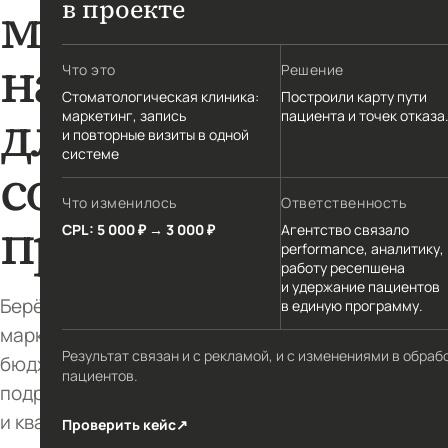
маркетинга
в проекте
на аутсорсе
Что это
Решение
Стоматологическая клиника:
Построили карту пути
для компаний
маркетинг, запись
пациента и точек отказа
и повторные визиты в одной
системе
со сложными
Что изменилось
Ответственность
продажами
CPL: 5 000 ₽ → 3 000 ₽
Агентство связало
performance, аналитику,
работу ресепшена
и удержание пациентов
Берём на себя управление
в единую программу.
маркетинговой функцией: стратегию,
Результат связан и с рекламой, и с изменениями в обраб
бюджет, внутреннюю команду,
пациентов.
подрядчиков, аналитику
и квартальный план.
Проверить кейс
↗