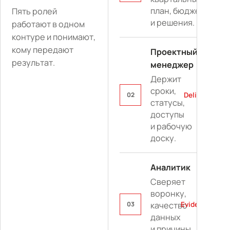
план, бюджет
Пять ролей
и решения.
работают в одном
контуре и понимают,
кому передают
Проектный
результат.
менеджер
Держит
сроки,
02
Delivery
статусы,
доступы
и рабочую
доску.
Аналитик
Сверяет
воронку,
03
Evidence
качество
данных
и причины