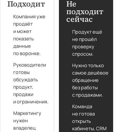
Подходит
Не
подходит
Компания уже
сейчас
продаёт
и может
Продукт ещё
показать
не прошёл
данные
проверку
по воронке.
спросом.
Руководители
Нужно только
готовы
самое дешёвое
обсуждать
обращение
продукт,
без работы
продажи
с продажами.
и ограничения.
Команда
Маркетингу
не готова
нужен
открыть
владелец
кабинеты, CRM