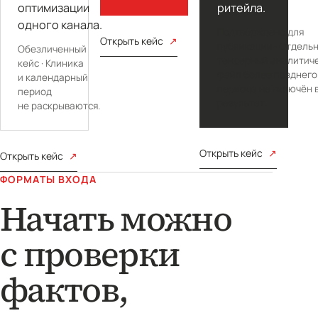
оптимизации
ритейла.
одного канала.
Подтверждено для
Открыть кейс
публикации · Отдель
Обезличенный
тендерный аналитич
кейс · Клиника
файл более позднего
и календарный
периода не включён в
период
результат.
не раскрываются.
Открыть кейс
Открыть кейс
ФОРМАТЫ ВХОДА
Начать можно
с проверки
фактов,