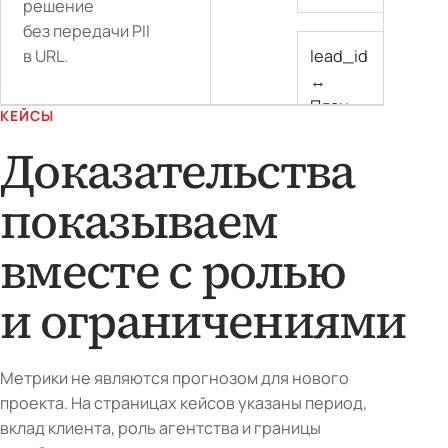
решение
без передачи PII
lead_id
lead_id
lead_id
lead_id
lead_id
lead_id
в URL.
↔
↔
↔
↔
↔
↔
Реклама
Сайт
Аналитика
CRM
Продажи
План
КЕЙСЫ
Доказательства
показываем
вместе с ролью
и ограничениями
Метрики не являются прогнозом для нового
проекта. На страницах кейсов указаны период,
вклад клиента, роль агентства и границы