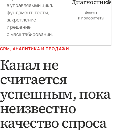
Диагностика
Фундам
в управляемый цикл:
фундамент, тесты,
Факты
Контур
и приоритеты
и измере
закрепление
и решение
о масштабировании.
CRM, АНАЛИТИКА И ПРОДАЖИ
Канал не
считается
успешным, пока
неизвестно
качество спроса