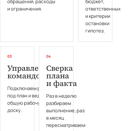
обращений, расходы
бюджет,
и ограничения.
ответственных
и критерии
остановки
гипотез.
03
04
Управление
Сверка
командой
плана
и факта
Подключаем роли
под план и ведём
Раз в неделю
общую рабочую
разбираем
доску.
выполнение, раз
в месяц
пересматриваем