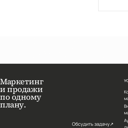
Маркетинг
У
и продажи
К
по одному
м
плану.
В
м
А
Обсудить задачу
↗
д