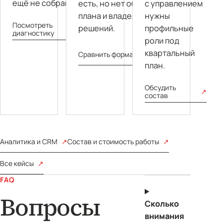
ещё не собраны.
есть, но нет общего
с управлением
плана и владельца
нужны
Посмотреть
решений.
профильные
диагностику
роли под
квартальный
Сравнить формат
план.
Обсудить
состав
Аналитика и CRM
Состав и стоимость работы
Все кейсы
FAQ
Вопросы
Сколько
внимания