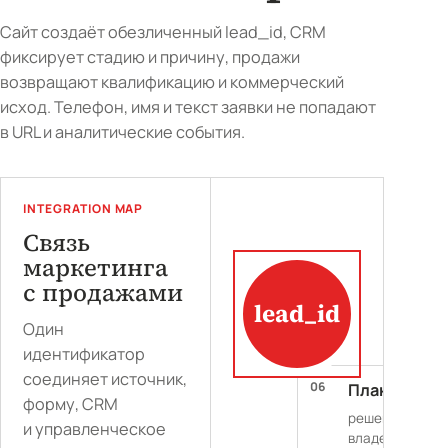
Сайт создаёт обезличенный lead_id, CRM
фиксирует стадию и причину, продажи
возвращают квалификацию и коммерческий
исход. Телефон, имя и текст заявки не попадают
в URL и аналитические события.
INTEGRATION MAP
Связь
маркетинга
с продажами
lead_id
Один
идентификатор
соединяет источник,
04
06
CRM
План
01
02
03
05
Реклама
Сайт
Аналитика
Продажи
форму, CRM
стадия /
решение /
UTM / yclid
форма / intent
events / ClientI
CQL / договор
и управленческое
причина
владелец