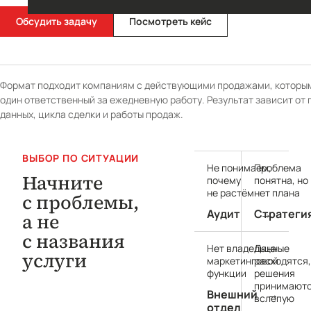
Обсудить задачу
Посмотреть кейс
Формат подходит компаниям с действующими продажами, которы
один ответственный за ежедневную работу. Результат зависит от 
данных, цикла сделки и работы продаж.
ВЫБОР ПО СИТУАЦИИ
Не понимаем,
Проблема
Начните
почему
понятна, но
не растём
нет плана
с проблемы,
Аудит
Стратеги
→
а не
с названия
Нет владельца
Данные
услуги
маркетинговой
расходятся,
функции
решения
принимают
Внешний
→
вслепую
отдел