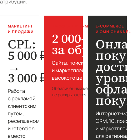
атрибуции.
МАРКЕТИНГ
PERFORMANCE-МАРКЕТИНГ
E-COMMERCE
И ПРОДАЖИ
И OMNICHANNEL
2 000–3 500 ₽
CPL:
Онлай
за обращение
5 000 ₽
покуп
→
достиг
Сайты, поиск, таргет, Авито
и маркетплейсы для мебели
3 000 ₽
уровн
высокого ценового сегмента.
офлай
Обезличенный кейс · Клиент
Работа
не раскрывается.
покуп
с рекламой,
клиентским
путём,
Интернет-магази
ресепшеном
CRM, 1С, поиск, S
и retention
и маркетплейсы
вместо
для регионально